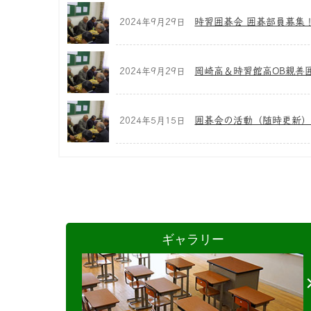
時習囲碁会 囲碁部員募集
2024年9月29日
岡崎高＆時習館高OB親善
2024年9月29日
囲碁会の活動（随時更新
2024年5月15日
ギャラリー