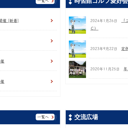
時習館ゴルフ愛好会
一覧へ
催 [新着]
「
2024年1月26日
Ｃ）
定例
2023年9月22日
開催
年
2020年11月25日
開催
交流広場
一覧へ