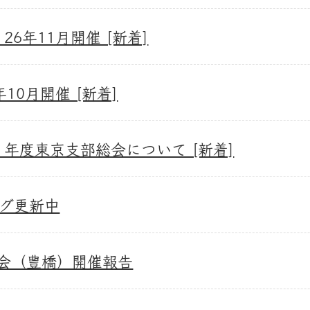
26年11月開催 [新着]
10月開催 [新着]
）年度東京支部総会について [新着]
グ更新中
総会（豊橋）開催報告