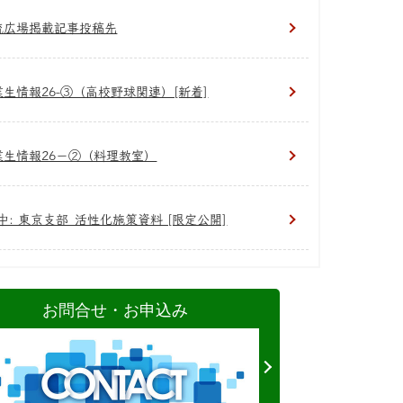
流広場掲載記事投稿先
業生情報26-③（高校野球関連）[新着]
業生情報26−②（料理教室）
中: 東京支部_活性化施策資料 [限定公開]
お問合せ・お申込み