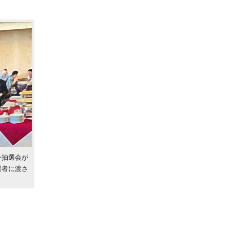
ー抽選会が
選者に渡さ