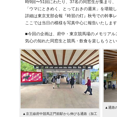
時9回〜51回にわたり、37名の同窓生が集まり、
「ウマにときめく、とっておきの週末」を堪能し
詳細は東京支部会報『時習の灯』秋号での幹事レ
ここでは当日の模様を写真中心に報告いたします
■今回の企画は、府中・東京競馬場のメモリアル
気心の知れた同窓生と競馬・飲食を楽しもうとい
▲通路
▲京王線府中競馬正門前駅から伸びる通路（加工