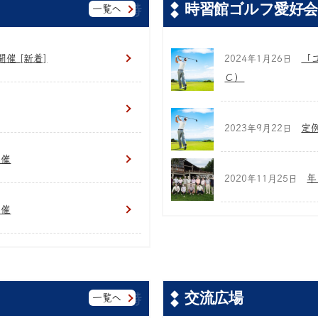
時習館ゴルフ愛好会
一覧へ
催 [新着]
「
2024年1月26日
Ｃ）
定例
2023年9月22日
開催
年
2020年11月25日
開催
交流広場
一覧へ