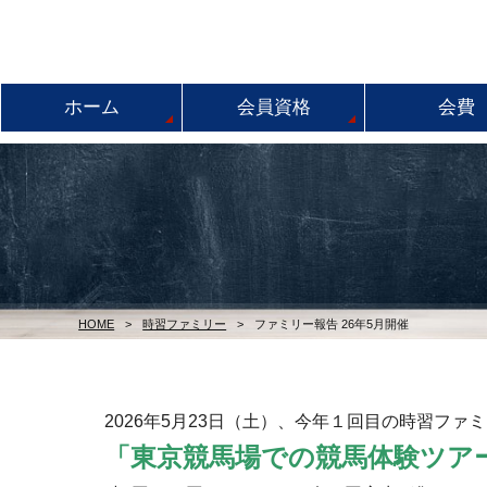
ホーム
会員資格
会費
HOME
>
時習ファミリー
>
ファミリー報告 26年5月開催
2026年5月23日（土）、今年１回目の時習ファ
「東京競馬場での競馬体験ツア