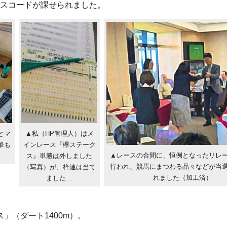
スコードが課せられました。
とマ
▲私（HP管理人）はメ
筆も
インレース『欅ステーク
▲レースの合間に、恒例となったリレ
ス』単勝は外しました
行われ、競馬にまつわる品々などが当
（写真）が、枠連は当て
れました（加工済）
ました…
」（ダート1400m）。