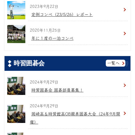
2023年9月22日
定例コンペ（23/5/26）レポート
2020年11月25日
年に１度の一泊コンペ
時習囲碁会
一覧へ
2024年9月29日
時習囲碁会 囲碁部員募集！
2024年9月29日
岡崎高＆時習館高OB親善囲碁大会（24年9月開
催）