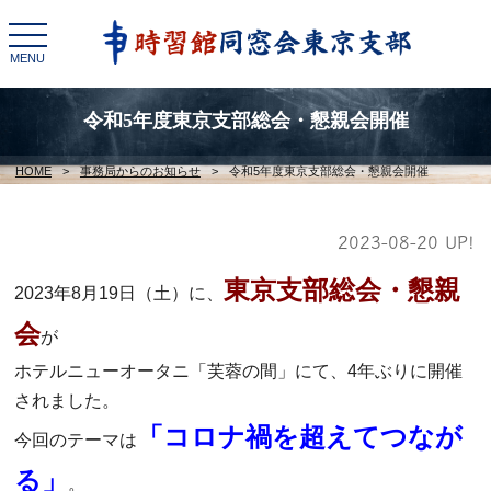
toggle
navigation
MENU
令和5年度東京支部総会・懇親会開催
HOME
>
事務局からのお知らせ
>
令和5年度東京支部総会・懇親会開催
2023-08-20 UP!
東京支部総会・懇親
2023年8月19日（土）に、
会
が
ホテルニューオータニ「芙蓉の間」にて、4年ぶりに開催
されました。
「コロナ禍を超えてつなが
今回のテーマは
る」
。