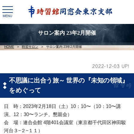
toggle
navigation
MENU
サロン案内 23年2月開催
HOME
>
時習サロン
>
サロン案内 23年2月開催
2022-12-03 UP!
不思議に出合う旅～ 世界の『未知の領域』
をめぐって
日 時：2023年2月18日（土）10：10〜（10：10〜講
演、12：30〜ランチ、懇親会）
会 場：連合会館 4階401会議室（東京都千代田区神田駿
河台３−２−１１）