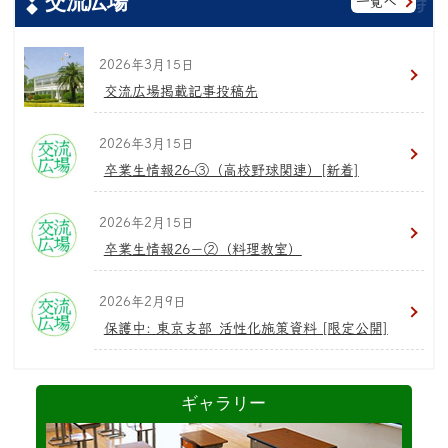
交流広場
一覧へ
2026年3月15日
交流広場掲載記事投稿先
2026年3月15日
卒業生情報26-③（高校野球関連）[新着]
2026年2月15日
卒業生情報26−②（料理教室）
2026年2月9日
保護中: 東京支部_活性化施策資料 [限定公開]
ギャラリー