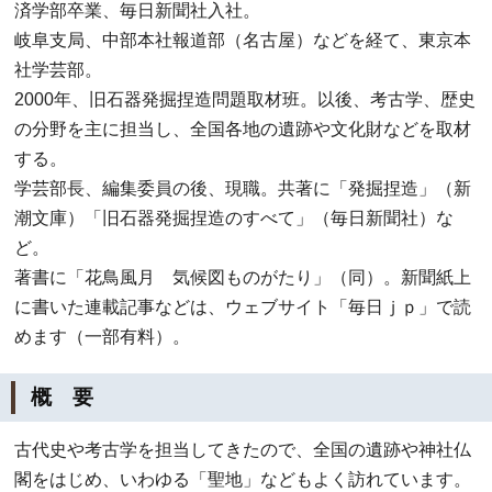
済学部卒業、毎日新聞社入社。
岐阜支局、中部本社報道部（名古屋）などを経て、東京本
社学芸部。
2000年、旧石器発掘捏造問題取材班。以後、考古学、歴史
の分野を主に担当し、全国各地の遺跡や文化財などを取材
する。
学芸部長、編集委員の後、現職。共著に「発掘捏造」（新
潮文庫）「旧石器発掘捏造のすべて」（毎日新聞社）な
ど。
著書に「花鳥風月 気候図ものがたり」（同）。新聞紙上
に書いた連載記事などは、ウェブサイト「毎日ｊｐ」で読
めます（一部有料）。
概 要
古代史や考古学を担当してきたので、全国の遺跡や神社仏
閣をはじめ、いわゆる「聖地」などもよく訪れています。