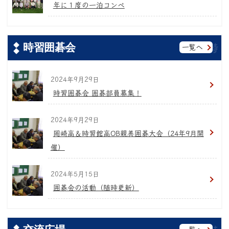
年に１度の一泊コンペ
時習囲碁会
一覧へ
2024年9月29日
時習囲碁会 囲碁部員募集！
2024年9月29日
岡崎高＆時習館高OB親善囲碁大会（24年9月開
催）
2024年5月15日
囲碁会の活動（随時更新）