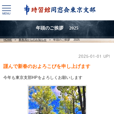
toggle
navigation
MENU
年頭のご挨拶 2025
HOME
>
事務局からのお知らせ
>
年頭のご挨拶 2025
2025-01-01 UP!
謹んで新春のおよろこびを申し上げます
今年も東京支部HPをよろしくお願いします