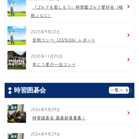
「ゴルフを楽しもう」時習館ゴルフ愛好会（略
称ＪＧＣ）
2023年9月22日
定例コンペ（23/5/26）レポート
2020年11月25日
年に１度の一泊コンペ
時習囲碁会
一覧へ
2024年9月29日
時習囲碁会 囲碁部員募集！
2024年9月29日