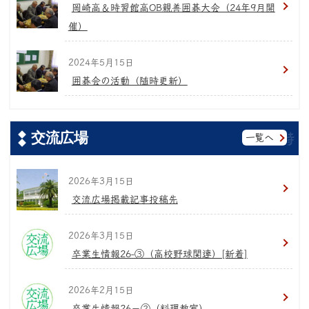
岡崎高＆時習館高OB親善囲碁大会（24年9月開
催）
2024年5月15日
囲碁会の活動（随時更新）
交流広場
一覧へ
2026年3月15日
交流広場掲載記事投稿先
2026年3月15日
卒業生情報26-③（高校野球関連）[新着]
2026年2月15日
卒業生情報26−②（料理教室）