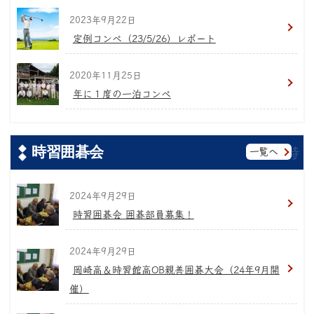
2023年9月22日
定例コンペ（23/5/26）レポート
2020年11月25日
年に１度の一泊コンペ
時習囲碁会
一覧へ
2024年9月29日
時習囲碁会 囲碁部員募集！
2024年9月29日
岡崎高＆時習館高OB親善囲碁大会（24年9月開
催）