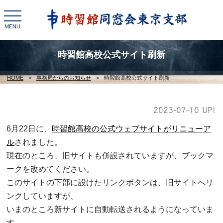
toggle
navigation
MENU
時習館高校公式サイト刷新
HOME
>
事務局からのお知らせ
>
時習館高校公式サイト刷新
2023-07-10 UP!
6月22日に、
時習館高校の公式ウェブサイトがリニューア
ル
されました。
現在のところ、旧サイトも併設されていますが、ブックマ
ークを改めてください。
このサイトの下部に設けたリンクボタンは、旧サイトへリ
ンクしていますが、
いまのところ新サイトに自動転送されるようになっていま
す。